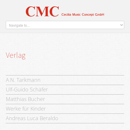
Home
Künstler
Verlag
Über Uns
Kontakt
Verlag
A.N. Tarkmann
Ulf-Guido Schäfer
Matthias Bucher
Werke für Kinder
Andreas Luca Beraldo