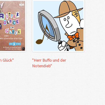
m
Glück"
"Herr
Buffo
und
der
Notendieb"