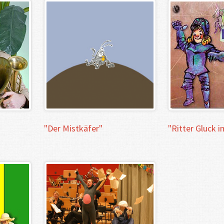
"Der
Mistkäfer"
"Ritter
Gluck
i