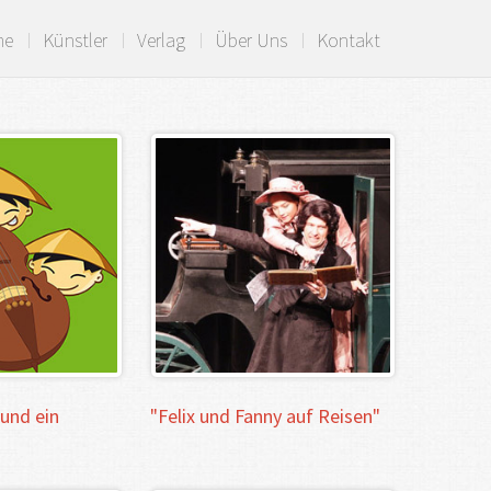
me
Künstler
Verlag
Über Uns
Kontakt
und
ein
"Felix
und
Fanny
auf
Reisen"