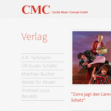
Verlag
A.N. Tarkmann
Ulf-Guido Schäfer
Matthias Bucher
Werke für Kinder
Andreas Luca
"Zorro
jagt
den
Carm
Beraldo
Schatz"