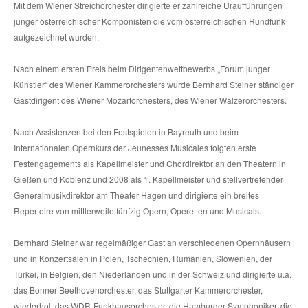
Mit dem Wiener Streichorchester dirigierte er zahlreiche Uraufführungen
junger österreichischer Komponisten die vom österreichischen Rundfunk
aufgezeichnet wurden.
Nach einem ersten Preis beim Dirigentenwettbewerbs „Forum junger
Künstler“ des Wiener Kammerorchesters wurde Bernhard Steiner ständiger
Gastdirigent des Wiener Mozartorchesters, des Wiener Walzerorchesters.
Nach Assistenzen bei den Festspielen in Bayreuth und beim
Internationalen Opernkurs der Jeunesses Musicales folgten erste
Festengagements als Kapellmeister und Chordirektor an den Theatern in
Gießen und Koblenz und 2008 als 1. Kapellmeister und stellvertretender
Generalmusikdirektor am Theater Hagen und dirigierte ein breites
Repertoire von mittlerweile fünfzig Opern, Operetten und Musicals.
Bernhard Steiner war regelmäßiger Gast an verschiedenen Opernhäusern
und in Konzertsälen in Polen, Tschechien, Rumänien, Slowenien, der
Türkei, in Belgien, den Niederlanden und in der Schweiz und dirigierte u.a.
das Bonner Beethovenorchester, das Stuttgarter Kammerorchester,
wiederholt das WDR-Funkhausorchester, die Hamburger Symphoniker, die