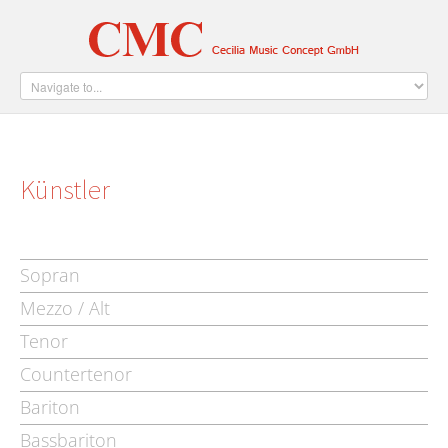
Home
Künstler
Verlag
Über Uns
Kontakt
Künstler
Sopran
Mezzo / Alt
Tenor
Countertenor
Bariton
Bassbariton